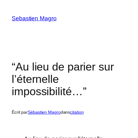
Skip
to
Sebastien Magro
content
“Au lieu de parier sur
l’éternelle
impossibilité…”
Écrit par
Sébastien Magro
dans
citation