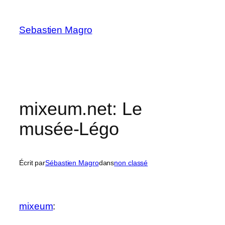
Skip
to
Sebastien Magro
content
mixeum.net: Le
musée-Légo
Écrit par
Sébastien Magro
dans
non classé
mixeum
: